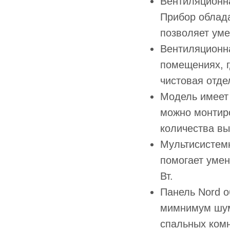
Вентиляционна
Прибор облада
позволяет уме
Вентиляционна
помещениях, г
чистовая отде
Модель имеет 
можно монтиро
количества вы
Мультисистем
помогает умен
Вт.
Панель Nord о
мимнимум шум
спальных комн