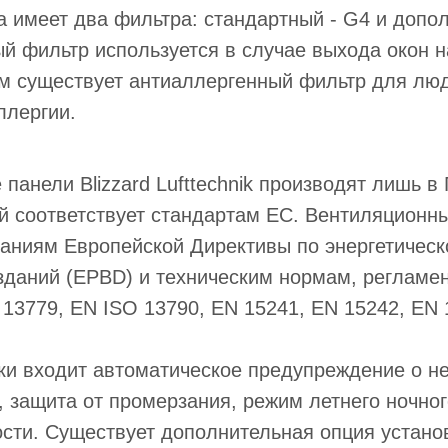
 имеет два фильтра: стандартный - G4 и допо
ый фильтр используется в случае выхода окон 
ом существует антиаллергенный фильтр для лю
ллергии.
панели Blizzard Lufttechnik производят лишь в
й соответствует стандартам ЕС. Вентиляционн
аниям Европейской Директивы по энергетическ
зданий (EPBD) и техническим нормам, реглам
13779, EN ISO 13790, EN 15241, EN 15242, EN 
ки входит автоматическое предупреждение о н
 защита от промерзания, режим летнего ночно
сти. Существует дополнительная опция устано