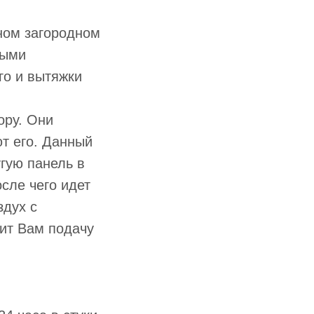
ном загородном
ными
го и вытяжки
ору. Они
т его. Данный
угую панель в
осле чего идет
здух с
чит Вам подачу