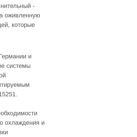
лнительный -
на оживленную
дей, которые
 Германии и
ые системы
ой
ентируемым
15251.
еобходимости
го охлаждения и
вки