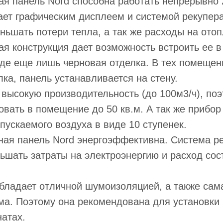
я панель Nord способна работать непрерывно 2
ет графическим дисплеем и системой рекупера
ньшать потери тепла, а так же расходы на отоп
я конструкция дает возможность встроить ее в
де еще лишь черновая отделка. В тех помещени
лка, панель устанавливается на стену.
высокую производительность (до 100м3/ч), по
вать в помещение до 50 кв.м. А так же прибор
пускаемого воздуха в виде 10 ступенек.
ная панель Nord энергоэффективна. Система р
ьшать затраты на электроэнергию и расход сос
бладает отличной шумоизоляцией, а также сам
а. Поэтому она рекомендована для установки 
атах.