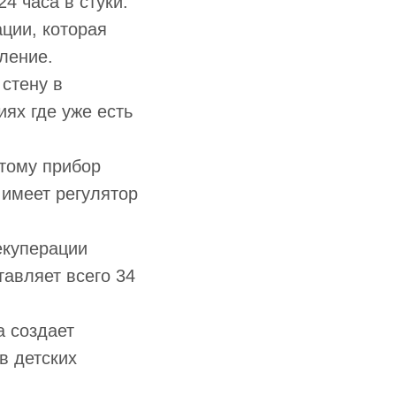
4 часа в стуки.
ции, которая
ление.
 стену в
ях где уже есть
этому прибор
 имеет регулятор
екуперации
тавляет всего 34
а создает
в детских