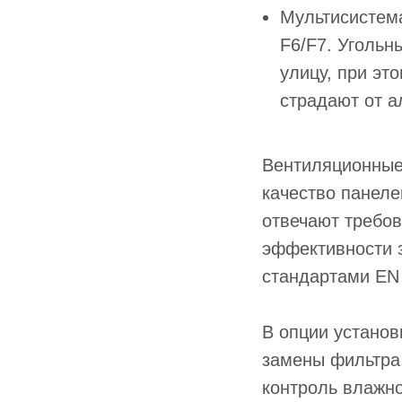
Мультисистема
F6/F7. Угольн
улицу, при эт
страдают от а
Вентиляционные 
качество панеле
отвечают требов
эффективности 
стандартами EN 
В опции установ
замены фильтра,
контроль влажно